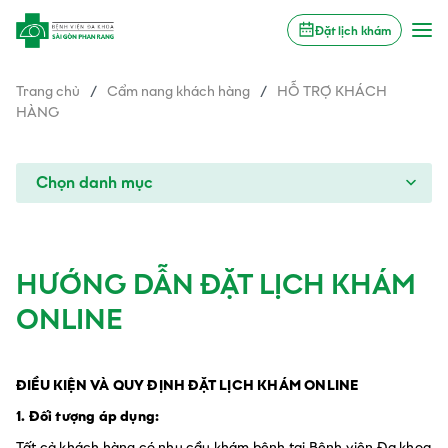
Đặt lịch khám
Trang chủ
/
Cẩm nang khách hàng
/
HỖ TRỢ KHÁCH
HÀNG
Chọn danh mục
HƯỚNG DẪN ĐẶT LỊCH KHÁM
ONLINE
ĐIỀU KIỆN VÀ QUY ĐỊNH ĐẶT LỊCH KHÁM ONLINE
1. Đối tượng áp dụng:
Tất cả khách hàng có nhu cầu khám bệnh tại Bệnh viện Đa khoa