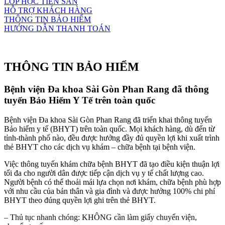
LỚP HỌC TIỀN SẢN
HỖ TRỢ KHÁCH HÀNG
THÔNG TIN BẢO HIỂM
HƯỚNG DẪN THANH TOÁN
Table of contents
THÔNG TIN BẢO HIỂM
Bệnh viện Đa khoa Sài Gòn Phan Rang đã thông
tuyến Bảo Hiểm Y Tế trên toàn quốc
Bệnh viện Đa khoa Sài Gòn Phan Rang đã triển khai thông tuyến
Bảo hiểm y tế (BHYT) trên toàn quốc. Mọi khách hàng, dù đến từ
tỉnh-thành phố nào, đều được hưởng đầy đủ quyền lợi khi xuất trình
thẻ BHYT cho các dịch vụ khám – chữa bệnh tại bệnh viện.
Việc thông tuyến khám chữa bệnh BHYT đã tạo điều kiện thuận lợi
tối đa cho người dân được tiếp cận dịch vụ y tế chất lượng cao.
Người bệnh có thể thoải mái lựa chọn nơi khám, chữa bệnh phù hợp
với nhu cầu của bản thân và gia đình và được hưởng 100% chi phí
BHYT theo đúng quyền lợi ghi trên thẻ BHYT.
– Thủ tục nhanh chóng: KHÔNG cần làm giấy chuyển viện,