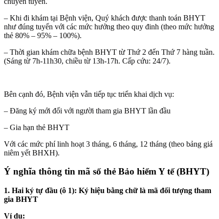
chuyển tuyến.
– Khi đi khám tại Bệnh viện, Quý khách được thanh toán BHYT
như đúng tuyến với các mức hưởng theo quy đinh (theo mức hưởng
thẻ 80% – 95% – 100%).
– Thời gian khám chữa bệnh BHYT từ Thứ 2 đến Thứ 7 hàng tuần.
(Sáng từ 7h-11h30, chiều từ 13h-17h. Cấp cứu: 24/7).
Bên cạnh đó, Bệnh viện vẫn tiếp tục triển khai dịch vụ:
– Đăng ký mới đối với người tham gia BHYT lần đầu
– Gia hạn thẻ BHYT
Với các mức phí linh hoạt 3 tháng, 6 tháng, 12 tháng (theo bảng giá
niêm yết BHXH).
Ý nghĩa thông tin mã số thẻ Bảo hiểm Y tế (BHYT)
1. Hai ký tự đầu (ô 1): Ký hiệu bằng chữ là mã đối tượng tham
gia BHYT
Ví dụ: