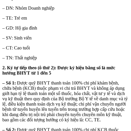
– DN: Nhóm Doanh nghiệp
– TE: Trẻ em
– GD: Hộ gia đình
– SV: Sinh viên
– CT: Cao tuổi
– TN: Thất nghiệp
2. Ký tự tiếp theo (ô thứ 2): Được ký hiệu bằng số là mức
hưởng BHYT từ 1 đến 5
– Số 1:
Được quỹ BHYT thanh toán 100% chi phí khám bệnh,
chữa bệnh (KCB) thuộc phạm vi chi trả BHYT và không áp dụng
giới hạn tỷ lệ thanh toán một số thuốc, hóa chất, vật tư y tế và dịch
vụ kỹ thuật theo quy định của Bộ trưởng Bộ Y tế về danh mục và tỷ
lệ, điều kiện thanh toán dịch vụ kỹ thuật; chi phí vận chuyển người
bệnh từ tuyến huyện lên tuyến trên trong trường hợp cấp cứu hoặc
khi đang điều trị nội trú phải chuyển tuyến chuyên môn kỹ thuật,
bao gồm các đối tượng hưởng có ký hiệu là: CC, TE.
– Số 2:
Được quỹ BHYT thanh toán 100% chi phí KCB thuộc