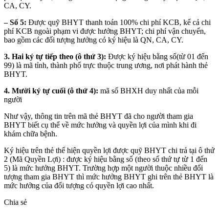
CA, CY.
– Số 5:
Được quỹ BHYT thanh toán 100% chi phí KCB, kể cả chi
phí KCB ngoài phạm vi được hưởng BHYT; chi phí vận chuyển,
bao gồm các đối tượng hưởng có ký hiệu là QN, CA, CY.
3. Hai ký tự tiếp theo (ô thứ 3):
Được ký hiệu bằng số(từ 01 đến
99) là mã tỉnh, thành phố trực thuộc trung ương, nơi phát hành thẻ
BHYT.
4. Mười ký tự cuối (ô thứ 4):
mã số BHXH duy nhất của mỗi
người
Như vậy, thông tin trên mã thẻ BHYT đã cho người tham gia
BHYT biết cụ thể về mức hưởng và quyền lợi của mình khi đi
khám chữa bệnh.
Ký hiệu trên thẻ thể hiện quyền lợi được quỹ BHYT chi trả tại ô thứ
2 (Mã Quyền Lợi) : được ký hiệu bằng số (theo số thứ tự từ 1 đến
5) là mức hưởng BHYT. Trường hợp một người thuộc nhiều đối
tượng tham gia BHYT thì mức hưởng BHYT ghi trên thẻ BHYT là
mức hưởng của đối tượng có quyền lợi cao nhất.
Chia sẻ