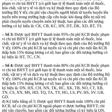
phạm vi chi trả BHYT (có giới hạn tỷ lệ thanh toán một số thuốc,
hóa chất, vật tư y tế và dịch vụ kỹ thuật theo quy định của Bộ
trưởng Bộ Y tế); chi phí vận chuyển người bệnh từ tuyến huyện lên
tuyến trên trong trường hợp cấp cứu hoặc khi đang điều trị nội trú
phải chuyển tuyến chuyên môn kỹ thuật, bao gồm các đối tượng
hưởng có ký hiệu là: CK, CB, KC, HN, DT, DK, XD, BT, TS.
– Số 3:
Được quỹ BHYT thanh toán 95% chi phí KCB thuộc phạm
vi chi trả BHYT (có giới hạn tỷ lệ thanh toán một số thuốc, hóa
chất, vật tư y tế và dịch vụ kỹ thuật theo quy định của Bộ trưởng Bộ
Y tế); 100% chi phí KCB tại tuyến xã và chi phí cho một lần KCB
thấp hơn 15% tháng lương cơ sở, bao gồm các đối tượng hưởng có
ký hiệu là: HT, TC, CN.
– Số 4:
Được quỹ BHYT thanh toán 80% chi phí KCB thuộc phạm
vi chi trả BHYT (có giới hạn tỷ lệ thanh toán một số thuốc, hóa
chất, vật tư y tế và dịch vụ kỹ thuật theo quy định của Bộ trưởng Bộ
Y tế); 100% chi phí KCB tại tuyến xã và chi phí cho một lần KCB
thấp hơn 15% tháng lương cơ sở, bao gồm các đối tượng hưởng có
ký hiệu là: DN, HX, CH, NN, TK, HC, XK, TB, NO, CT, XB,
TN, CS, XN, MS, HD, TQ, TA, TY, HG, LS, PV, HS, SV, GB,
GD.
đ) Ký hiệu bằng số 5: Được quỹ BHYT thanh toán 100% chi phí
KCB, kể cả chi phí KCB ngoài phạm vi được hưởng BHYT; chi
phí vận chuyển, bao gồm các đối tượng hưởng có ký hiệu là QN,