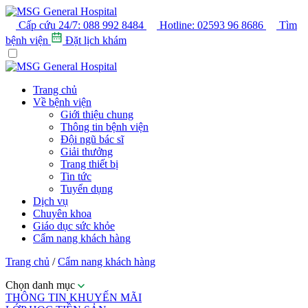
Cấp cứu 24/7:
088 992 8484
Hotline:
02593 96 8686
Tìm
bệnh viện
Đặt lịch khám
Trang chủ
Về bệnh viện
Giới thiệu chung
Thông tin bệnh viện
Đội ngũ bác sĩ
Giải thưởng
Trang thiết bị
Tin tức
Tuyển dụng
Dịch vụ
Chuyên khoa
Giáo dục sức khỏe
Cẩm nang khách hàng
Trang chủ
/
Cẩm nang khách hàng
Chọn danh mục
THÔNG TIN KHUYẾN MÃI