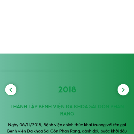
S
Sympathy - Sự thấu cảm
Chúng ta thấu hiểu bằng trái tim và yêu thương bằng
hành động. Chúng ta luôn đặt mình vào vị trí của người
khác để cảm nhận những gì người khác cảm nhận và
thấu hiểu những điều người khác suy nghĩ.
2018
THÀNH LẬP BỆNH VIỆN ĐA KHOA SÀI GÒN PHAN
RANG
Ngày 06/11/2018, Bệnh viện chính thức khai trương với tên gọi
Bệnh viện Đa khoa Sài Gòn Phan Rang, đánh dấu bước khởi đầu