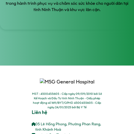
trong hành trình phục vụ và chăm sóc sức khỏe cho người dân tại
tỉnh Ninh Thuận và khu vực lân cận.
MST : 4500455605 - Cấp ngày 09/09/2010 bởi Sở
Kế Hoạch và Đầu Tư tỉnh Ninh Thuận - Giấy phép
hoạt động số 169/BYT/GPHD 4500455605 - Cấp
ngày 24/01/2025 bởi Bộ Y Tế
Liên hệ
05 Lê Hồng Phong, Phường Phan Rang,
tỉnh Khánh Hoà