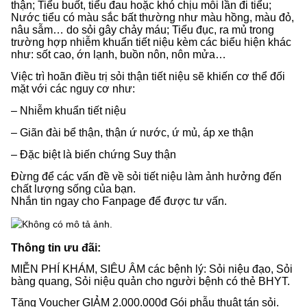
thận; Tiểu buốt, tiểu đau hoặc khó chịu mỗi lần đi tiểu;
Nước tiểu có màu sắc bất thường như màu hồng, màu đỏ,
nâu sẫm… do sỏi gây chảy máu; Tiểu đục, ra mủ trong
trường hợp nhiễm khuẩn tiết niệu kèm các biểu hiện khác
như: sốt cao, ớn lạnh, buồn nôn, nôn mửa…
Việc trì hoãn điều trị sỏi thận tiết niệu sẽ khiến cơ thể đối
mặt với các nguy cơ như:
– Nhiễm khuẩn tiết niệu
– Giãn đài bể thận, thận ứ nước, ứ mủ, áp xe thận
– Đặc biệt là biến chứng Suy thận
Đừng để các vấn đề về sỏi tiết niệu làm ảnh hưởng đến
chất lượng sống của bạn.
Nhắn tin ngay cho Fanpage để được tư vấn.
Thông tin ưu đãi:
MIỄN PHÍ KHÁM, SIÊU ÂM các bệnh lý: Sỏi niệu đạo, Sỏi
bàng quang, Sỏi niệu quản cho người bệnh có thẻ BHYT.
Tặng Voucher GIẢM 2.000.000đ Gói phẫu thuật tán sỏi.