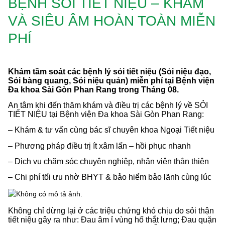
BỆNH SỎI TIẾT NIỆU – KHÁM
VÀ SIÊU ÂM HOÀN TOÀN MIỄN
PHÍ
Khám tầm soát các bệnh lý sỏi tiết niệu (Sỏi niệu đạo,
Sỏi bàng quang, Sỏi niệu quản) miễn phí tại Bệnh viện
Đa khoa Sài Gòn Phan Rang trong Tháng 08.
An tâm khi đến thăm khám và điều trị các bệnh lý về SỎI
TIẾT NIỆU tại Bệnh viện Đa khoa Sài Gòn Phan Rang:
– Khám & tư vấn cùng bác sĩ chuyên khoa Ngoại Tiết niệu
– Phương pháp điều trị ít xâm lấn – hồi phục nhanh
– Dịch vụ chăm sóc chuyên nghiệp, nhân viên thân thiện
– Chi phí tối ưu nhờ BHYT & bảo hiểm bảo lãnh cùng lúc
Không chỉ dừng lại ở các triệu chứng khó chịu do sỏi thận
tiết niệu gây ra như: Đau âm ỉ vùng hố thắt lưng; Đau quặn