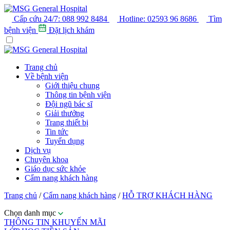
Cấp cứu 24/7:
088 992 8484
Hotline:
02593 96 8686
Tìm
bệnh viện
Đặt lịch khám
Trang chủ
Về bệnh viện
Giới thiệu chung
Thông tin bệnh viện
Đội ngũ bác sĩ
Giải thưởng
Trang thiết bị
Tin tức
Tuyển dụng
Dịch vụ
Chuyên khoa
Giáo dục sức khỏe
Cẩm nang khách hàng
Trang chủ
/
Cẩm nang khách hàng
/
HỖ TRỢ KHÁCH HÀNG
Chọn danh mục
THÔNG TIN KHUYẾN MÃI