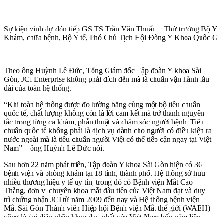
Sự kiện vinh dự đón tiếp GS.TS Trần Văn Thuấn – Thứ trưởng Bộ 
Khám, chữa bệnh, Bộ Y tế, Phó Chủ Tịch Hội Đồng Y Khoa Quốc 
Theo ông Huỳnh Lê Đức, Tổng Giám đốc Tập đoàn Y khoa Sài
Gòn, JCI Enterprise không phải đích đến mà là chuẩn vận hành lâu
dài của toàn hệ thống.
“Khi toàn hệ thống được đo lường bằng cùng một bộ tiêu chuẩn
quốc tế, chất lượng không còn là lời cam kết mà trở thành nguyên
tắc trong từng ca khám, phẫu thuật và chăm sóc người bệnh. Tiêu
chuẩn quốc tế không phải là dịch vụ dành cho người có điều kiện ra
nước ngoài mà là tiêu chuẩn người Việt có thể tiếp cận ngay tại Việt
Nam” – ông Huỳnh Lê Đức nói.
Sau hơn 22 năm phát triển, Tập đoàn Y khoa Sài Gòn hiện có 36
bệnh viện và phòng khám tại 18 tỉnh, thành phố. Hệ thống sở hữu
nhiều thương hiệu y tế uy tín, trong đó có Bệnh viện Mắt Cao
Thắng, đơn vị chuyên khoa mắt đầu tiên của Việt Nam đạt và duy
trì chứng nhận JCI từ năm 2009 đến nay và Hệ thống bệnh viện
Mắt Sài Gòn Thành viên Hiệp hội Bệnh viện Mắt thế giới (WAEH)
cũng là đại diện nhãn khoa duy nhất của Việt Nam bốn năm liên