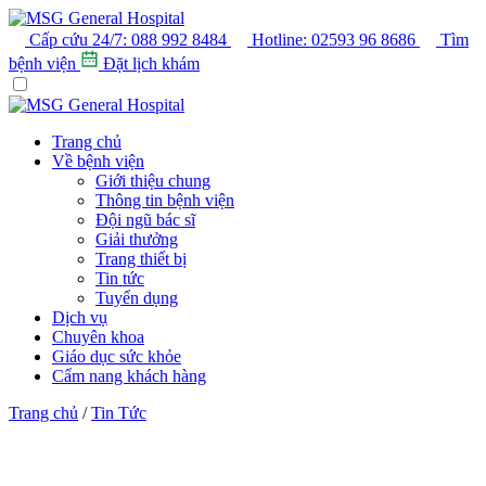
Cấp cứu 24/7:
088 992 8484
Hotline:
02593 96 8686
Tìm
bệnh viện
Đặt lịch khám
Trang chủ
Về bệnh viện
Giới thiệu chung
Thông tin bệnh viện
Đội ngũ bác sĩ
Giải thưởng
Trang thiết bị
Tin tức
Tuyển dụng
Dịch vụ
Chuyên khoa
Giáo dục sức khỏe
Cẩm nang khách hàng
Trang chủ
/
Tin Tức
Table of contents