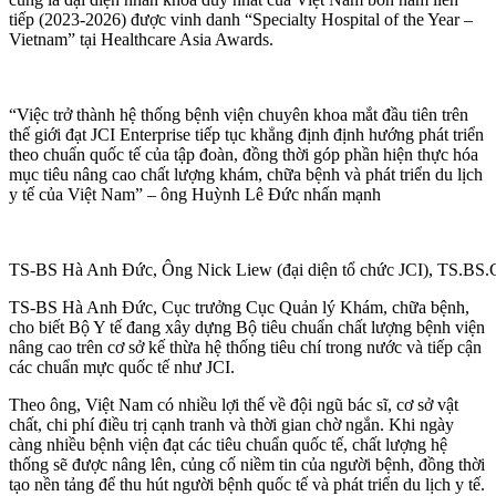
tiếp (2023-2026) được vinh danh “Specialty Hospital of the Year –
Vietnam” tại Healthcare Asia Awards.
“Việc trở thành hệ thống bệnh viện chuyên khoa mắt đầu tiên trên
thế giới đạt JCI Enterprise tiếp tục khẳng định định hướng phát triển
theo chuẩn quốc tế của tập đoàn, đồng thời góp phần hiện thực hóa
mục tiêu nâng cao chất lượng khám, chữa bệnh và phát triển du lịch
y tế của Việt Nam” – ông Huỳnh Lê Đức nhấn mạnh
TS-BS Hà Anh Đức, Ông Nick Liew (đại diện tổ chức JCI), TS.BS.CK
TS-BS Hà Anh Đức, Cục trưởng Cục Quản lý Khám, chữa bệnh,
cho biết Bộ Y tế đang xây dựng Bộ tiêu chuẩn chất lượng bệnh viện
nâng cao trên cơ sở kế thừa hệ thống tiêu chí trong nước và tiếp cận
các chuẩn mực quốc tế như JCI.
Theo ông, Việt Nam có nhiều lợi thế về đội ngũ bác sĩ, cơ sở vật
chất, chi phí điều trị cạnh tranh và thời gian chờ ngắn. Khi ngày
càng nhiều bệnh viện đạt các tiêu chuẩn quốc tế, chất lượng hệ
thống sẽ được nâng lên, củng cố niềm tin của người bệnh, đồng thời
tạo nền tảng để thu hút người bệnh quốc tế và phát triển du lịch y tế.