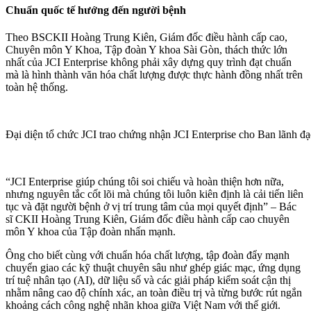
Chuẩn quốc tế hướng đến người bệnh
Theo BSCKII Hoàng Trung Kiên, Giám đốc điều hành cấp cao,
Chuyên môn Y Khoa, Tập đoàn Y khoa Sài Gòn, thách thức lớn
nhất của JCI Enterprise không phải xây dựng quy trình đạt chuẩn
mà là hình thành văn hóa chất lượng được thực hành đồng nhất trên
toàn hệ thống.
Đại diện tổ chức JCI trao chứng nhận JCI Enterprise cho Ban lãnh đ
“JCI Enterprise giúp chúng tôi soi chiếu và hoàn thiện hơn nữa,
nhưng nguyên tắc cốt lõi mà chúng tôi luôn kiên định là cải tiến liên
tục và đặt người bệnh ở vị trí trung tâm của mọi quyết định” – Bác
sĩ CKII Hoàng Trung Kiên, Giám đốc điều hành cấp cao chuyên
môn Y khoa của Tập đoàn nhấn mạnh.
Ông cho biết cùng với chuẩn hóa chất lượng, tập đoàn đẩy mạnh
chuyển giao các kỹ thuật chuyên sâu như ghép giác mạc, ứng dụng
trí tuệ nhân tạo (AI), dữ liệu số và các giải pháp kiểm soát cận thị
nhằm nâng cao độ chính xác, an toàn điều trị và từng bước rút ngắn
khoảng cách công nghệ nhãn khoa giữa Việt Nam với thế giới.