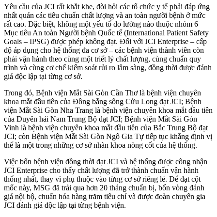
Yêu cầu của JCI rất khắt khe, đòi hỏi các tổ chức y tế phải đáp ứng
nhất quán các tiêu chuẩn chất lượng và an toàn người bệnh ở mức
rất cao. Đặc biệt, không một yếu tố đo lường nào thuộc nhóm 6
Mục tiêu An toàn Người bệnh Quốc tế (
International Patient Safety
Goals – IPSG)
được phép không đạt. Đối với
JCI Enterprise
– cấp
độ áp dụng cho hệ thống đa cơ sở – các bệnh viện thành viên còn
phải vận hành theo cùng một triết lý chất lượng, cùng chuẩn quy
trình và cùng cơ chế kiểm soát rủi ro lâm sàng, đồng thời được đánh
giá độc lập tại từng cơ sở.
Trong đó, Bệnh viện Mắt Sài Gòn Cần Thơ là bệnh viện chuyên
khoa mắt đầu tiên của Đồng bằng sông Cửu Long đạt JCI; Bệnh
viện Mắt Sài Gòn Nha Trang là bệnh viện chuyên khoa mắt đầu tiên
của Duyên hải Nam Trung Bộ đạt JCI; Bệnh viện Mắt Sài Gòn
Vinh là bệnh viện chuyên khoa mắt đầu tiên của Bắc Trung Bộ đạt
JCI; còn Bệnh viện Mắt Sài Gòn Ngô Gia Tự tiếp tục khẳng định vị
thế là một trong những cơ sở nhãn khoa nòng cốt của hệ thống.
Việc bốn bệnh viện đồng thời đạt JCI và hệ thống được công nhận
JCI Enterprise cho thấy chất lượng đã trở thành chuẩn vận hành
thống nhất, thay vì phụ thuộc vào từng cơ sở riêng lẻ. Để đạt cột
mốc này, MSG đã trải qua hơn 20 tháng chuẩn bị, bốn vòng đánh
giá nội bộ, chuẩn hóa hàng trăm tiêu chí và được đoàn chuyên gia
JCI đánh giá độc lập tại từng bệnh viện.