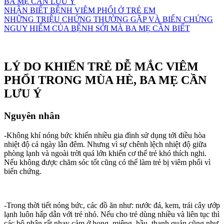
BA MẸ CẦN LƯU Ý
NHẬN BIẾT BỆNH VIÊM PHỔI Ở TRẺ EM
NHỮNG TRIỆU CHỨNG THƯỜNG GẶP VÀ BIẾN CHỨNG
NGUY HIỂM CỦA BỆNH SỞI MÀ BA MẸ CẦN BIẾT
Table of contents
LÝ DO KHIẾN TRẺ DỄ MẮC VIÊM
PHỔI TRONG MÙA HÈ, BA MẸ CẦN
LƯU Ý
Nguyên nhân
-Không khí nóng bức khiến nhiều gia đình sử dụng tới điều hòa
nhiệt độ cả ngày lẫn đêm. Nhưng vì sự chênh lệch nhiệt độ giữa
phòng lạnh và ngoài trời quá lớn khiến cơ thể trẻ khó thích nghi.
Nếu không được chăm sóc tốt cũng có thể làm trẻ bị viêm phổi vì
biến chứng.
-Trong thời tiết nóng bức, các đồ ăn như: nước đá, kem, trái cây ướp
lạnh luôn hấp dẫn với trẻ nhỏ. Nếu cho trẻ dùng nhiều và liên tục thì
các bộ phận rất nhạy cảm ở họng, miệng, hầu, thanh quản cũng như