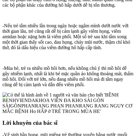
các bộ phận khác của đường hô hấp dưới dễ bị tổn thương.
-Nếu trẻ tắm nhiều lần trong ngày hoặc ngâm mình dưới nước với
thời gian lâu, trẻ cũng rất dễ bị cảm lạnh gây viêm họng, viêm
amidan hoặc nặng hơn là viêm phổi. Một số trẻ sau khi tắm xong
một thời gian thấy sốt cao, đau họng, chảy mũi nước, thậm chí khó
thở, đó là dấu hiệu của viêm đường hô hấp cấp tính.
-Mùa hè, trẻ ra nhiều mồ hôi hơn, nếu không chú ý thì mồ hôi dễ
gây nhiễm lạnh, nhất là khi bé mặc quần áo không thoáng mát, thấm
mồ hôi. Đối với trẻ lớn, nếu đang nhiều mồ hôi mà đi tắm ngay
cũng dễ bị cảm lạnh và dẫn đến viêm phổi.
Lời khuyên của bác sĩ
-Vệ sinh hầu họng, mũi miệng trẻ thường xuyên bằng nước muối