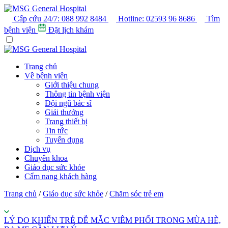
Cấp cứu 24/7:
088 992 8484
Hotline:
02593 96 8686
Tìm
bệnh viện
Đặt lịch khám
Trang chủ
Về bệnh viện
Giới thiệu chung
Thông tin bệnh viện
Đội ngũ bác sĩ
Giải thưởng
Trang thiết bị
Tin tức
Tuyển dụng
Dịch vụ
Chuyên khoa
Giáo dục sức khỏe
Cẩm nang khách hàng
Trang chủ
/
Giáo dục sức khỏe
/
Chăm sóc trẻ em
LÝ DO KHIẾN TRẺ DỄ MẮC VIÊM PHỔI TRONG MÙA HÈ,