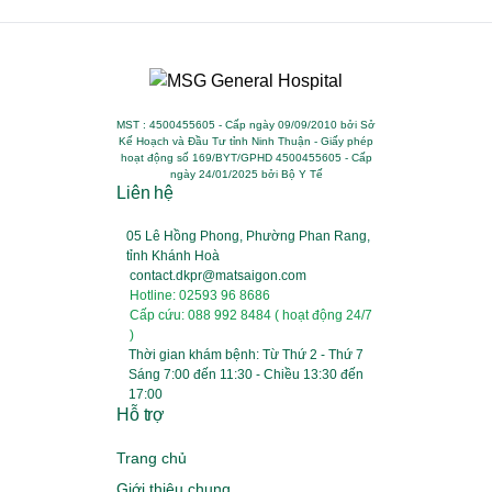
MST : 4500455605 - Cấp ngày 09/09/2010 bởi Sở
Kế Hoạch và Đầu Tư tỉnh Ninh Thuận - Giấy phép
hoạt động số 169/BYT/GPHD 4500455605 - Cấp
ngày 24/01/2025 bởi Bộ Y Tế
Liên hệ
05 Lê Hồng Phong, Phường Phan Rang,
tỉnh Khánh Hoà
contact.dkpr@matsaigon.com
Hotline: 02593 96 8686
Cấp cứu: 088 992 8484 ( hoạt động 24/7
)
Thời gian khám bệnh: Từ Thứ 2 - Thứ 7
Sáng 7:00 đến 11:30 - Chiều 13:30 đến
17:00
Hỗ trợ
Trang chủ
Giới thiệu chung