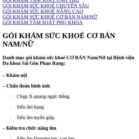
GÓI KHÁM TẦM SOÁT UNG THƯ
GÓI KHÁM SỨC KHOẺ CHUYÊN SÂU
GÓI KHÁM SỨC KHOẺ NÂNG CAO
GÓI KHÁM SỨC KHOẺ CƠ BẢN NAM/NỮ
GÓI KHÁM TẦM SOÁT PHỤ KHOA
GÓI KHÁM SỨC KHOẺ CƠ BẢN
NAM/NỮ
Danh mục gói khám sức khoẻ CƠ BẢN Nam/Nữ tại Bệnh viện
Đa khoa Sài Gòn Phan Rang:
– Khám nội
– Chẩn đoán hình ảnh
Chụp X-quang ngực thẳng
·
Siêu âm bụng
·
Siêu âm tuyến giáp
·
– Kiểm tra chức năng tim
Siêu âm Doppler tim, van tim
·