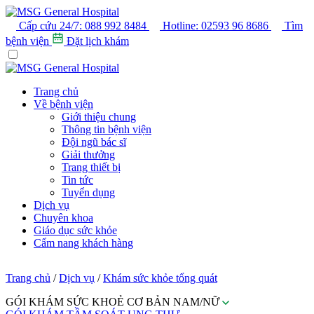
Cấp cứu 24/7:
088 992 8484
Hotline:
02593 96 8686
Tìm
bệnh viện
Đặt lịch khám
Trang chủ
Về bệnh viện
Giới thiệu chung
Thông tin bệnh viện
Đội ngũ bác sĩ
Giải thưởng
Trang thiết bị
Tin tức
Tuyển dụng
Dịch vụ
Chuyên khoa
Giáo dục sức khỏe
Cẩm nang khách hàng
Trang chủ
/
Dịch vụ
/
Khám sức khỏe tổng quát
GÓI KHÁM SỨC KHOẺ CƠ BẢN NAM/NỮ