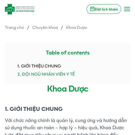
Đặt lịch khám
Trang chủ
/
Chuyên khoa
/
Khoa Dược
Table of contents
1. GIỚI THIỆU CHUNG
2. ĐỘI NGŨ NHÂN VIÊN Y TẾ
Khoa Dược
1. GIỚI THIỆU CHUNG
Với chức năng chính là quản lý, cung ứng và hướng dẫn
sử dụng thuốc an toàn – hợp lý – hiệu quả, Khoa Dược
luôn đặt mục tiêu phục vụ người bệnh lên hàng đầu,