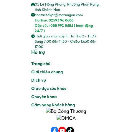
05 Lê Hồng Phong, Phường Phan Rang,
tỉnh Khánh Hoà
contact.dkpr@matsaigon.com
Hotline: 02593 96 8686
Cấp cứu: 088 992 8484 ( hoạt động
24/7 )
Thời gian khám bệnh: Từ Thứ 2 - Thứ 7
Sáng 7:00 đến 11:30 - Chiều 13:30 đến
17:00
Hỗ trợ
Trang chủ
Giới thiệu chung
Dịch vụ
Giáo dục sức khỏe
Chuyên khoa
Cẩm nang khách hàng