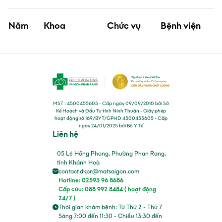
Năm
Khoa
Chức vụ
Bệnh viện
MST : 4500455605 - Cấp ngày 09/09/2010 bởi Sở
Kế Hoạch và Đầu Tư tỉnh Ninh Thuận - Giấy phép
hoạt động số 169/BYT/GPHD 4500455605 - Cấp
ngày 24/01/2025 bởi Bộ Y Tế
Liên hệ
05 Lê Hồng Phong, Phường Phan Rang,
tỉnh Khánh Hoà
contact.dkpr@matsaigon.com
Hotline: 02593 96 8686
Cấp cứu: 088 992 8484 ( hoạt động
24/7 )
Thời gian khám bệnh: Từ Thứ 2 - Thứ 7
Sáng 7:00 đến 11:30 - Chiều 13:30 đến