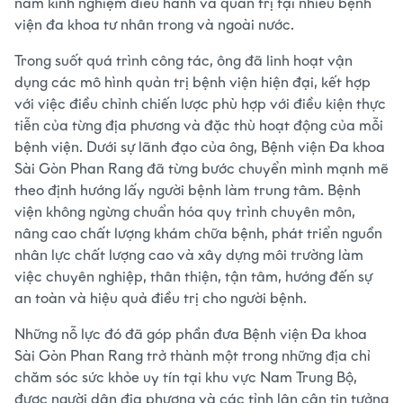
năm kinh nghiệm điều hành và quản trị tại nhiều bệnh
viện đa khoa tư nhân trong và ngoài nước.
Trong suốt quá trình công tác, ông đã linh hoạt vận
dụng các mô hình quản trị bệnh viện hiện đại, kết hợp
với việc điều chỉnh chiến lược phù hợp với điều kiện thực
tiễn của từng địa phương và đặc thù hoạt động của mỗi
bệnh viện. Dưới sự lãnh đạo của ông, Bệnh viện Đa khoa
Sài Gòn Phan Rang đã từng bước chuyển mình mạnh mẽ
theo định hướng lấy người bệnh làm trung tâm. Bệnh
viện không ngừng chuẩn hóa quy trình chuyên môn,
nâng cao chất lượng khám chữa bệnh, phát triển nguồn
nhân lực chất lượng cao và xây dựng môi trường làm
việc chuyên nghiệp, thân thiện, tận tâm, hướng đến sự
an toàn và hiệu quả điều trị cho người bệnh.
Những nỗ lực đó đã góp phần đưa Bệnh viện Đa khoa
Sài Gòn Phan Rang trở thành một trong những địa chỉ
chăm sóc sức khỏe uy tín tại khu vực Nam Trung Bộ,
được người dân địa phương và các tỉnh lân cận tin tưởng