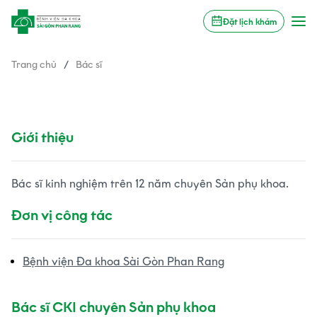
Đặt lịch khám
Trang chủ
/
Bác sĩ
Bác sĩ Khoa Phụ Sản
BS.CKI Phạm Quí Thông
Giới thiệu
Bác sĩ kinh nghiệm trên 12 năm chuyên Sản phụ khoa.
Đơn vị công tác
Bệnh viện Đa khoa Sài Gòn Phan Rang
Bác sĩ CKI chuyên Sản phụ khoa