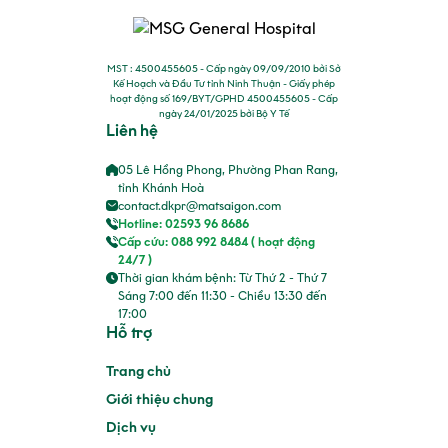
MST : 4500455605 - Cấp ngày 09/09/2010 bởi Sở
Kế Hoạch và Đầu Tư tỉnh Ninh Thuận - Giấy phép
hoạt động số 169/BYT/GPHD 4500455605 - Cấp
ngày 24/01/2025 bởi Bộ Y Tế
Liên hệ
05 Lê Hồng Phong, Phường Phan Rang,
tỉnh Khánh Hoà
contact.dkpr@matsaigon.com
Hotline: 02593 96 8686
Cấp cứu: 088 992 8484 ( hoạt động
24/7 )
Thời gian khám bệnh: Từ Thứ 2 - Thứ 7
Sáng 7:00 đến 11:30 - Chiều 13:30 đến
17:00
Hỗ trợ
Trang chủ
Giới thiệu chung
Dịch vụ