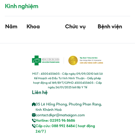
Kinh nghiệm
Năm
Khoa
Chức vụ
Bệnh viện
MST : 4500455605 - Cấp ngày 09/09/2010 bởi Sở
Kế Hoạch và Đầu Tư tỉnh Ninh Thuận - Giấy phép
hoạt động số 169/BYT/GPHD 4500455605 - Cấp
ngày 24/01/2025 bởi Bộ Y Tế
Liên hệ
05 Lê Hồng Phong, Phường Phan Rang,
tỉnh Khánh Hoà
contact.dkpr@matsaigon.com
Hotline: 02593 96 8686
Cấp cứu: 088 992 8484 ( hoạt động
24/7 )