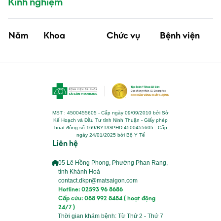
Kinh nghiệm
Năm
Khoa
Chức vụ
Bệnh viện
MST : 4500455605 - Cấp ngày 09/09/2010 bởi Sở
Kế Hoạch và Đầu Tư tỉnh Ninh Thuận - Giấy phép
hoạt động số 169/BYT/GPHD 4500455605 - Cấp
ngày 24/01/2025 bởi Bộ Y Tế
Liên hệ
05 Lê Hồng Phong, Phường Phan Rang,
tỉnh Khánh Hoà
contact.dkpr@matsaigon.com
Hotline: 02593 96 8686
Cấp cứu: 088 992 8484 ( hoạt động
24/7 )
Thời gian khám bệnh: Từ Thứ 2 - Thứ 7